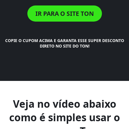
IR PARA O SITE TON
COPIE O CUPOM ACIMA E GARANTA ESSE SUPER DESCONTO
DIRETO NO SITE DO TON!
Veja no vídeo abaixo
Google Chrome
como é simples usar o
Mozilla Firefox
Safari