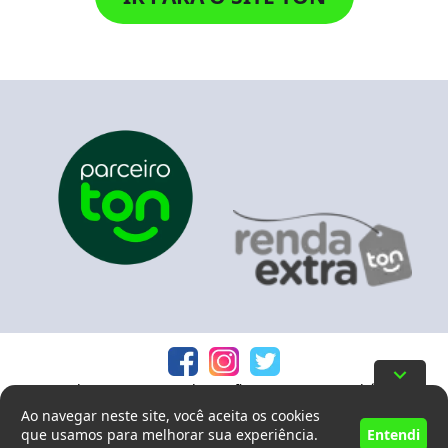
Declaramos, para todos os fins, que este canal é de
titularidade de um Parceiro Renda Ton, que oferece descontos
Ao navegar neste site, você aceita os cookies
para aquisição dos produtos e serviços do Ton. Este ambiente
que usamos para melhorar sua experiência.
Entendi
não se confunde com os canais oficiais do Ton.