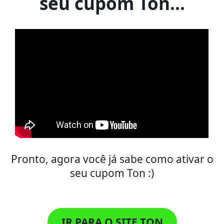
seu cupom Ton...
Internet Explorer
Microsoft Edge
Opera
Pronto, agora você já sabe como ativar o
seu cupom Ton :)
IR PARA O SITE TON