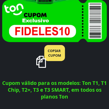
COPIAR
CUPOM
Cupom válido para os modelos: Ton T1, T1
Chip, T2+, T3 e T3 SMART, em todos os
planos Ton